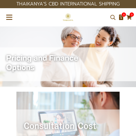
THAIKANYA'S CBD INTERNATIONAL SHIPPING
0
0