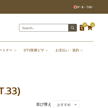
JP
฿
-
THB
0
0
ートナー
DTV医療ビザ
お支払い・規約
.33)
並び替え
おすすめ