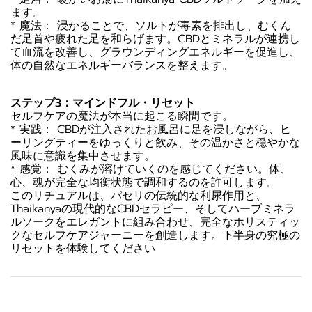
ます。
* 魔法： 浸かることで、ソルトが毒素を排出し、むくん
だ足首や疲れた足を和らげます。CBDとミネラルが連携し
て血流を改善し、グラウンディングエネルギーを促進し、
体の自然なエネルギーバランスを整えます。
ステップ3：マインドフル・リセット
セルフケアの魔法が本当に起こる瞬間です。
* 実践： CBDが注入されたお風呂に足を浸しながら、ヒ
ーリングティーをゆっくりと飲み、その温かさと穏やかな
風味に意識を集中させます。
* 感覚： むくみが溶けていくのを感じてください。体、
心、魂が完全な均衡状態で調和するのを許可します。
このリチュアルは、パセリの伝統的な利尿作用と、
Thaikanyaの現代的なCBDセラピー、そしてハーブミネラ
ルソークをエレガントに組み合わせ、完全なホリスティッ
クなセルフケアジャーニーを創造します。下半身の究極の
リセットを体験してください