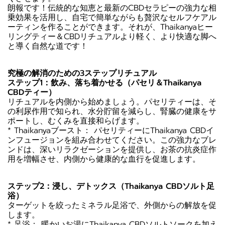
朗報です！伝統的な知恵と最新のCBDセラピーの強力な相
乗効果を活用し、自宅で簡単ながらも贅沢なセルフケアル
ーティンを作ることができます。それが、Thaikanyaヒー
リングティー＆CBDリチュアルより軽く、より快適な脚へ
と導く自然な道です！
究極の解消のための3ステップリチュアル
ステップ1：飲み、落ち着かせる（パセリ＆Thaikanya
CBDティー）
リチュアルを内側から始めましょう。パセリティーは、そ
の利尿作用で知られ、水分貯留を減らし、腎臓の健康をサ
ポートし、むくみを直接和らげます。
* Thaikanyaブースト： パセリティーにThaikanya CBDイ
ンフュージョンを組み合わせてください。この強力なブレ
ンドは、深いリラクゼーションを提供し、お茶の抗炎症作
用を増幅させ、内側から健康的な血行を促進します。
ステップ2：浸し、デトックス（Thaikanya CBDソルト足
浴）
ターゲットを絞ったミネラル足浴で、外側からの解放を促
します。
* 足浴： 暖かいお湯にThaikanya CBDソルトソークを加え