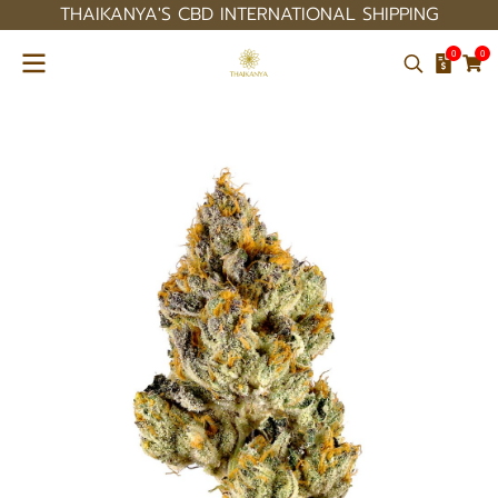
THAIKANYA'S CBD INTERNATIONAL SHIPPING
0
0