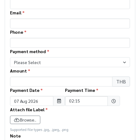
Email
*
Phone
*
Payment method
*
Please Select
Amount
*
THB
Payment Date
*
Payment Time
*
Selected time
02:15
Attach file Label
*
Browse..
Supported file types .jpg, .jpeg, .png
Note