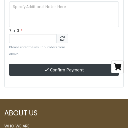
+
*
7
3
Please enter the result numbers from
above.
Confirm Payment
ABOUT US
WHO WE ARE