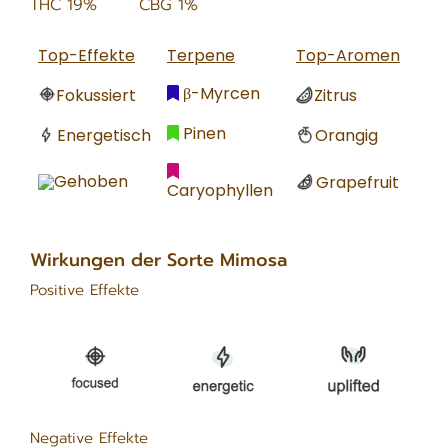
THC 19%
CBG 1%
Top-Effekte
Terpene
Top-Aromen
β-Myrcen
Fokussiert
Zitrus
Pinen
Energetisch
Orangig
Gehoben
Grapefruit
Caryophyllen
Wirkungen der Sorte Mimosa
Positive Effekte
Negative Effekte