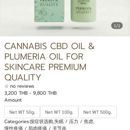
1/2
CANNABIS CBD OIL &
PLUMERIA OIL FOR
SKINCARE PREMIUM
QUALITY
no reviews
3,200 THB
-
9,800 THB
Amount
Net WT 50g.
Net WT 100g.
Net WT 500g.
Categories:
按症状选购
,
失眠 / 压力 / 焦虑
,
慢性疼痛 / 肌肉疼痛 / 关节炎
,