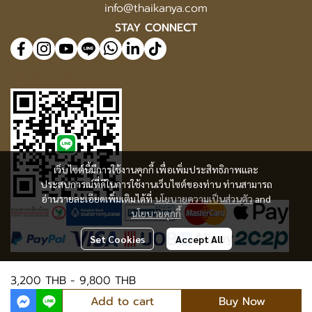
info@thaikanya.com
STAY CONNECT
@577benvf
เว็บไซต์นี้มีการใช้งานคุกกี้ เพื่อเพิ่มประสิทธิภาพและ
ประสบการณ์ที่ดีในการใช้งานเว็บไซต์ของท่าน ท่านสามารถ
อ่านรายละเอียดเพิ่มเติมได้ที่
นโยบายความเป็นส่วนตัว
and
นโยบายคุกกี้
Set Cookies
Accept All
3,200 THB
-
9,800 THB
© Copyright 2025 | All Rights Reserved | Thaikanya Limited Company |
Privacy
|
Cookie Policy
Add to cart
Buy Now
Today Visitor
2,916