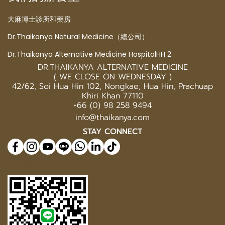
大麻博士診所和藥房
Dr.Thaikanya Natural Medicine（總公司）
Dr.Thaikanya Alternative Medicine HospitalHH 2
DR.THAIKANYA ALTERNATIVE MEDICINE
( WE CLOSE ON WEDNESDAY )
42/62, Soi Hua Hin 102, Nongkae, Hua Hin, Prachuap
Khiri Khan 77110
+66 (0) 98 258 9494
info@thaikanya.com
STAY CONNECT
@577benvf