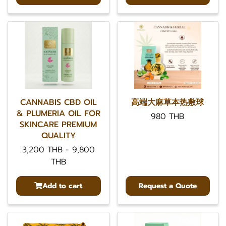
CANNABIS CBD OIL
高端大麻草本热敷球
& PLUMERIA OIL FOR
980 THB
SKINCARE PREMIUM
QUALITY
3,200 THB
-
9,800
THB
Add to cart
Request a Quote