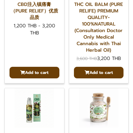
CBD注入镇痛膏
THC OIL BALM (PURE
（PURE RELIEF）优质
RELIFE) PREMIUM
品质
QUALITY-
100%NATURAL
1,200 THB
-
3,200
(Consultation Doctor
THB
Only Medical
Cannabis with Thai
Herbal Oil)
3,200 THB
3,600 THB
Add to cart
Add to cart