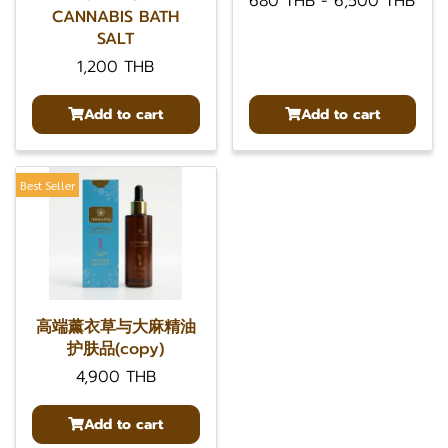
680 THB
-
6,500 THB
CANNABIS BATH
SALT
1,200 THB
Add to cart
Add to cart
Best Seller
高端薰衣草与大麻精油
护肤品(copy)
4,900 THB
Add to cart