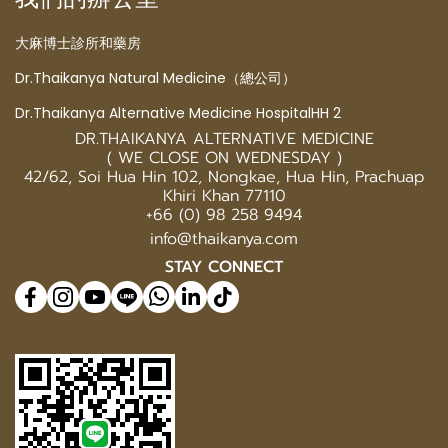
大麻博士診所和藥房
Dr.Thaikanya Natural Medicine（總公司）
Dr.Thaikanya Alternative Medicine HospitalHH 2
DR.THAIKANYA ALTERNATIVE MEDICINE
( WE CLOSE ON WEDNESDAY )
42/62, Soi Hua Hin 102, Nongkae, Hua Hin, Prachuap
Khiri Khan 77110
+66 (0) 98 258 9494
info@thaikanya.com
STAY CONNECT
@577benvf