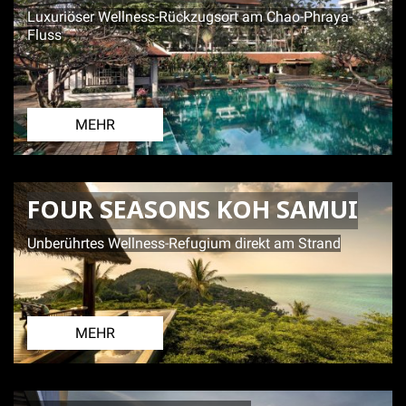
Luxuriöser Wellness-Rückzugsort am Chao-Phraya-
Fluss
MEHR
FOUR SEASONS KOH SAMUI
Unberührtes Wellness-Refugium direkt am Strand
MEHR