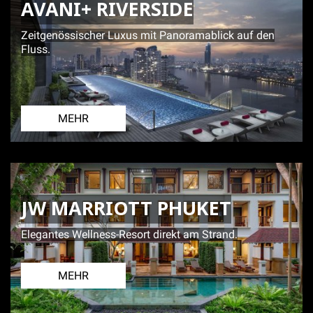
AVANI+ RIVERSIDE
Zeitgenössischer Luxus mit Panoramablick auf den
Fluss.
MEHR
JW MARRIOTT PHUKET
Elegantes Wellness-Resort direkt am Strand.
MEHR