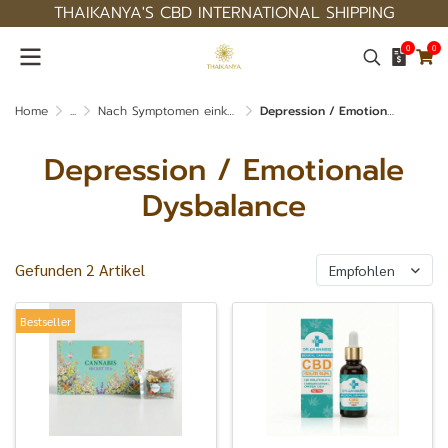
THAIKANYA'S CBD INTERNATIONAL SHIPPING
0
0
Home
...
Nach Symptomen einkaufen
Depression / Emotionale Dysbalance
Depression / Emotionale
Dysbalance
Gefunden 2 Artikel
Empfohlen
Bestseller