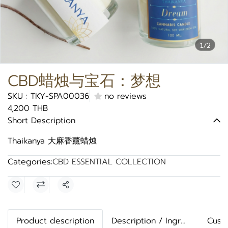
1/2
CBD蜡烛与宝石：梦想
SKU : TKY-SPA00036
no reviews
4,200 THB
Short Description
Thaikanya 大麻香薰蜡烛
Categories:
CBD ESSENTIAL COLLECTION
Share
Product description
Description / Ingredients
Cust