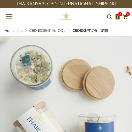
THAIKANYA'S CBD INTERNATIONAL SHIPPING
0
0
Home
...
CBD ESSENTIAL COLLECTION
CBD蜡烛与宝石：梦想