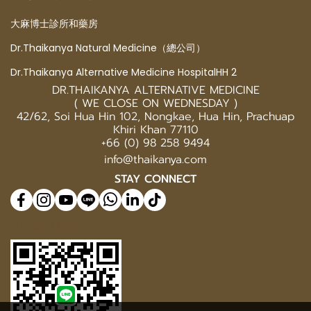
大麻博士診所和藥房
Dr.Thaikanya Natural Medicine（總公司）
Dr.Thaikanya Alternative Medicine HospitalHH 2
DR.THAIKANYA ALTERNATIVE MEDICINE
( WE CLOSE ON WEDNESDAY )
42/62, Soi Hua Hin 102, Nongkae, Hua Hin, Prachuap
Khiri Khan 77110
+66 (0) 98 258 9494
info@thaikanya.com
STAY CONNECT
@577benvf