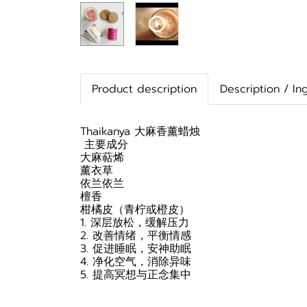
Product description
Description / In
Thaikanya 大麻香薰蜡烛
️ 主要成分
大麻萜烯
薰衣草
依兰依兰
檀香
柑橘皮（青柠或橙皮）
1. 深层放松，缓解压力
2. 改善情绪，平衡情感
3. 促进睡眠，安神助眠
4. 净化空气，消除异味
5. 提高冥想与正念集中