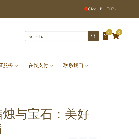
CN
฿
-
THB
0
0
签证服务
在线支付
联系我们
蜡烛与宝石：美好
满