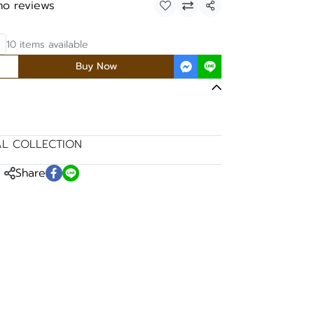
no reviews
Share
10 items available
Buy Now
AL COLLECTION
Share