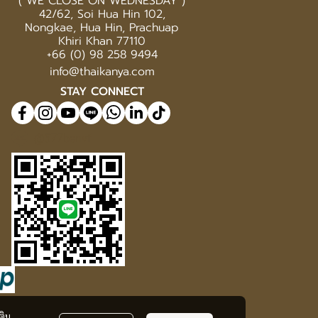
( WE CLOSE ON WEDNESDAY )
42/62, Soi Hua Hin 102,
Nongkae, Hua Hin, Prachuap
Khiri Khan 77110
+66 (0) 98 258 9494
info@thaikanya.com
STAY CONNECT
@577benvf
ติม