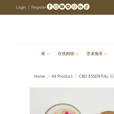
Login
Register
家
在线购物
患者服务
Home
All Product
CBD ESSENTIAL 