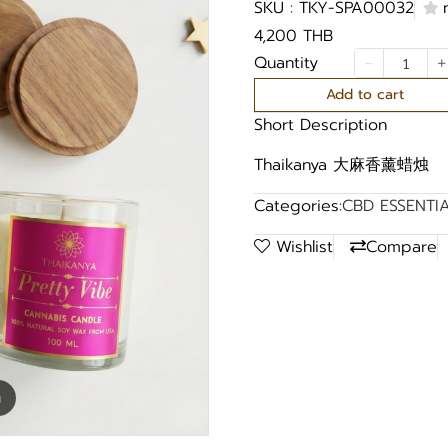
SKU : TKY-SPA00032
4,200 THB
Quantity
Add to cart
Short Description
Thaikanya 大麻香薰蜡烛
Categories:
CBD ESSENTI
Wishlist
Compare
m