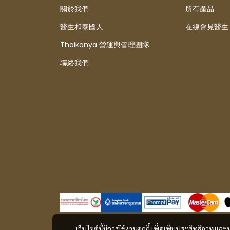
關於我們
所有產品
醫生和泰國人
在線會見醫生
Thaikanya 營運與管理團隊
聯絡我們
เว็บไซต์นี้มีการใช้งานคุกกี้ เพื่อเพิ่มประสิทธิภาพ