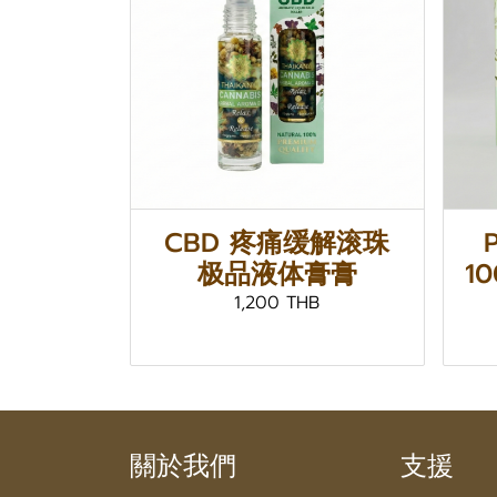
CBD 疼痛缓解滚珠
极品液体膏膏
1
1,200 THB
關於我們
支援