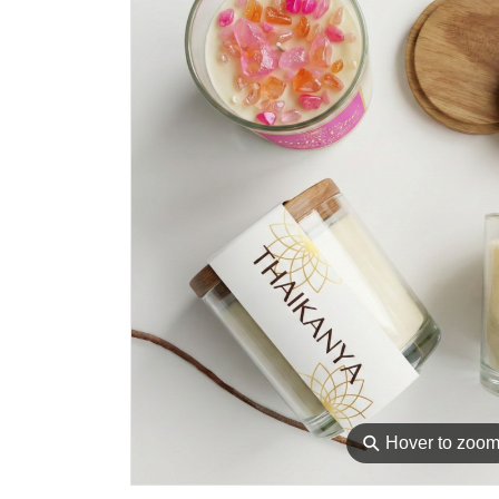
⚲
Hover to zoo