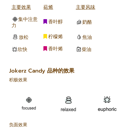
主要效果
萜烯
主要风味
集中注意
香叶醇
奶酪
力
柠檬烯
放松
焦油
香叶烯
欣快
柴油
Jokerz Candy 品种的效果
积极效果
负面效果