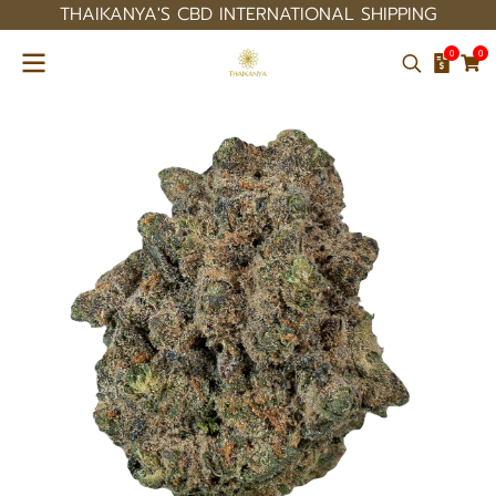
THAIKANYA'S CBD INTERNATIONAL SHIPPING
0
0