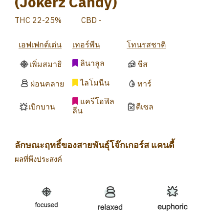
(Jokerz Candy)
THC 22-25%
CBD -
เอฟเฟกต์เด่น
เทอร์พีน
โทนรสชาติ
ลินาลูล
เพิ่มสมาธิ
ชีส
ไลโมนีน
ผ่อนคลาย
ทาร์
แครีโอฟิล
เบิกบาน
ดีเซล
ลีน
ลักษณะฤทธิ์ของสายพันธุ์โจ๊กเกอร์ส แคนดี้
ผลที่พึงประสงค์