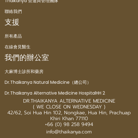
Thaikanya 營運與管理團隊
聯絡我們
支援
所有產品
在線會見醫生
我們的辦公室
大麻博士診所和藥房
Dr.Thaikanya Natural Medicine（總公司）
Dr.Thaikanya Alternative Medicine HospitalHH 2
DR.THAIKANYA ALTERNATIVE MEDICINE
( WE CLOSE ON WEDNESDAY )
42/62, Soi Hua Hin 102, Nongkae, Hua Hin, Prachuap
Khiri Khan 77110
+66 (0) 98 258 9494
info@thaikanya.com