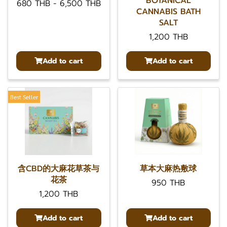
BOTANICAL
680 THB
-
6,500 THB
CANNABIS BATH
SALT
1,200 THB
Add to cart
Add to cart
Best Seller
含CBD的大麻花草茶与
草本大麻热敷球
花茶
950 THB
1,200 THB
Add to cart
Add to cart