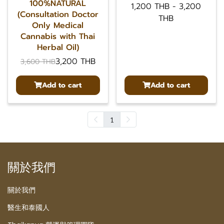
100%NATURAL
1,200 THB
-
3,200
(Consultation Doctor
THB
Only Medical
Cannabis with Thai
Herbal Oil)
3,200 THB
3,600 THB
Add to cart
Add to cart
1
關於我們
關於我們
醫生和泰國人