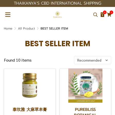
THAIKANYA'S CBD INTERNATIONAL SHIPPING
0
0
Home
All Product
BEST SELLER ITEM
BEST SELLER ITEM
Found 10 items
Recommended
泰坎雅 大麻草本膏
PUREBLISS