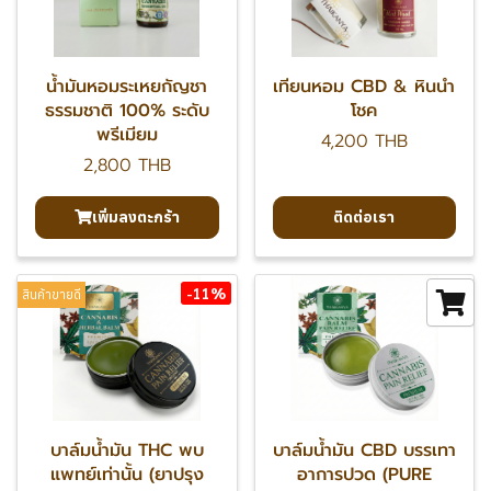
น้ำมันหอมระเหยกัญชา
เทียนหอม CBD & หินนำ
ธรรมชาติ 100% ระดับ
โชค
พรีเมียม
4,200 THB
2,800 THB
เพิ่มลงตะกร้า
ติดต่อเรา
-11%
สินค้าขายดี
บาล์มน้ำมัน THC พบ
บาล์มน้ำมัน CBD บรรเทา
แพทย์เท่านั้น (ยาปรุง
อาการปวด (PURE