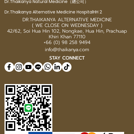
Dr.Thaikanya Natural Medicine（總公司）
Dr.Thaikanya Alternative Medicine HospitalHH 2
DR.THAIKANYA ALTERNATIVE MEDICINE
( WE CLOSE ON WEDNESDAY )
42/62, Soi Hua Hin 102, Nongkae, Hua Hin, Prachuap
Khiri Khan 77110
+66 (0) 98 258 9494
info@thaikanya.com
STAY CONNECT
@577benvf