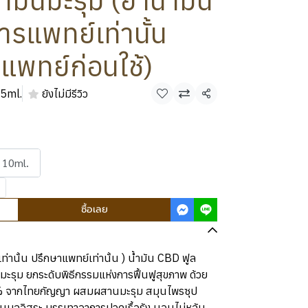
มันมะรุม (ยาน้ำมัน
ารแพทย์เท่านั้น
แพทย์ก่อนใช้)
5ml.
ยังไม่มีรีวิว
แชร์
 10ml.
ซื้อเลย
ท่านั้น ปรึกษาแพทย์เท่านั้น ) น้ำมัน CBD ฟูล
รุม ยกระดับพิธีกรรมแห่งการฟื้นฟูสุขภาพ ด้วย
% จากไทยกัญญา ผสมผสานมะรุม สมุนไพรซุป
อนุมูลอิสระ บรรเทาอาการปวดเรื้อรัง นอนไม่หลับ