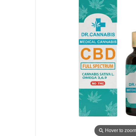
⚲
Hover to zoo