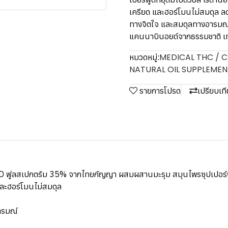
เครียด และฮอร์โมนไม่สมดุล ลด
ทางจิตใจ และสมดุลทางอารมณ์ ช
แคนนาบินอยด์จากธรรมชาติ เท
MEDICAL THC / C
หมวดหมู่:
NATURAL OIL SUPPLEMEN
รายการโปรด
เปรียบเท
CBD ฟูลสเปกตรัม 35% จากไทยกัญญา ผสมผสานมะรุม สมุนไพรซุปเปอร์ฟู้
และฮอร์โมนไม่สมดุล
ารมณ์