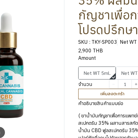
35% ผสมน้ำ
กัญชาเพื่อก
โปรดปรึกษา
SKU : TKY-SP003
Net WT 
2,900 THB
Amount
Net WT 5ml.
Net WT
จำนวน
เพิ่มลงตะกร้า
คำอธิบายสินค้าแบบย่อ
( ยาน้ำมันกัญชาเพื่อการแพทย์เ
สเปกตรัม 35% ผสานสารสกัดมะ
น้ำมัน CBD ฟูลสเปกตรัม 35
m
เปอร์ฟู้ดที่อุดมไปด้วยสารต้าน