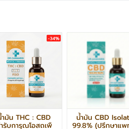
-34%
น้ำมัน THC : CBD
น้ำมัน CBD Isola
ำรับการุณโอสถเพื
99.8% (ปรึกษาแพท