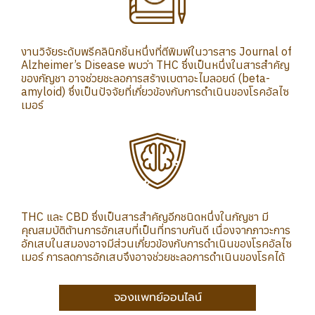
งานวิจัยระดับพรีคลินิกชิ้นหนึ่งที่ตีพิมพ์ในวารสาร Journal of
Alzheimer’s Disease พบว่า THC ซึ่งเป็นหนึ่งในสารสำคัญ
ของกัญชา อาจช่วยชะลอการสร้างเบตาอะไมลอยด์ (beta-
amyloid) ซึ่งเป็นปัจจัยที่เกี่ยวข้องกับการดำเนินของโรคอัลไซ
เมอร์
THC และ CBD ซึ่งเป็นสารสำคัญอีกชนิดหนึ่งในกัญชา มี
คุณสมบัติต้านการอักเสบที่เป็นที่ทราบกันดี เนื่องจากภาวะการ
อักเสบในสมองอาจมีส่วนเกี่ยวข้องกับการดำเนินของโรคอัลไซ
เมอร์ การลดการอักเสบจึงอาจช่วยชะลอการดำเนินของโรคได้
จองแพทย์ออนไลน์