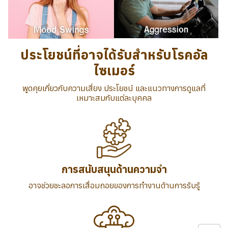
ประโยชน์ที่อาจได้รับสำหรับโรคอัล
ไซเมอร์
พูดคุยเกี่ยวกับความเสี่ยง ประโยชน์ และแนวทางการดูแลที่
เหมาะสมกับแต่ละบุคคล
การสนับสนุนด้านความจำ
อาจช่วยชะลอการเสื่อมถอยของการทำงานด้านการรับรู้