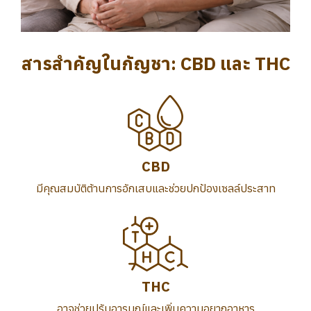
สารสำคัญในกัญชา: CBD และ THC
CBD
มีคุณสมบัติต้านการอักเสบและช่วยปกป้องเซลล์ประสาท
THC
อาจช่วยปรับอารมณ์และเพิ่มความอยากอาหาร