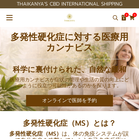
THAIKANYA'S CBD INTERNATIONAL SHIPPING
0
0
多発性硬化症に対する医療用
カンナビス
科学に裏付けられた、自然な緩和
医療用カンナビスが症状の管理や生活の質の向上にど
のように役立つ可能性があるのかを探ります。
オンラインで医師を予約
多発性硬化症（MS）とは？
多発性硬化症（MS）
は、体の免疫システムが誤