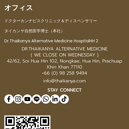
オフィス
ドクターカンナビスクリニック＆ディスペンサリー
タイカンヤ自然医学博士（本社）
Dr.Thaikanya Alternative Medicine HospitalHH 2
DR.THAIKANYA ALTERNATIVE MEDICINE
( WE CLOSE ON WEDNESDAY )
42/62, Soi Hua Hin 102, Nongkae, Hua Hin, Prachuap
Khiri Khan 77110
+66 (0) 98 258 9494
info@thaikanya.com
STAY CONNECT
@577benvf