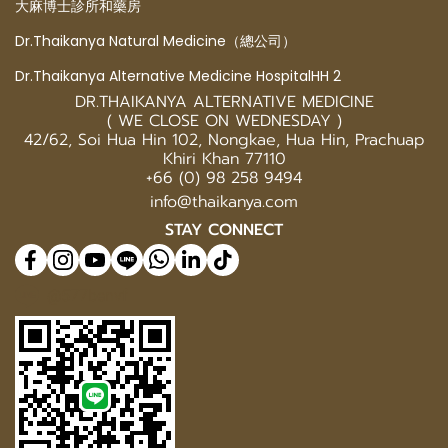
大麻博士診所和藥房
Dr.Thaikanya Natural Medicine（總公司）
Dr.Thaikanya Alternative Medicine HospitalHH 2
DR.THAIKANYA ALTERNATIVE MEDICINE
( WE CLOSE ON WEDNESDAY )
42/62, Soi Hua Hin 102, Nongkae, Hua Hin, Prachuap
Khiri Khan 77110
+66 (0) 98 258 9494
info@thaikanya.com
STAY CONNECT
@577benvf