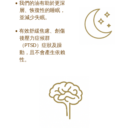
我們的油有助於更深
層、恢復性的睡眠，
並減少失眠。
有效舒緩焦慮、創傷
後壓力症候群
（PTSD）症狀及躁
動，且不會產生依賴
性。