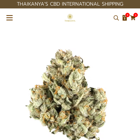
THAIKANYA'S CBD INTERNATIONAL SHIPPING
0
0