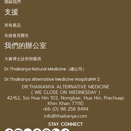
聯絡我們
支援
所有產品
在線會見醫生
我們的辦公室
大麻博士診所和藥房
Dr.Thaikanya Natural Medicine（總公司）
Dr.Thaikanya Alternative Medicine HospitalHH 2
DR.THAIKANYA ALTERNATIVE MEDICINE
( WE CLOSE ON WEDNESDAY )
42/62, Soi Hua Hin 102, Nongkae, Hua Hin, Prachuap
Khiri Khan 77110
+66 (0) 98 258 9494
info@thaikanya.com
STAY CONNECT