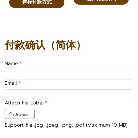
选择付款方式
付款确认（简体）
Name
Email
Attach file Label
Browse..
Support file .jpg, .jpeg, .png, .pdf (Maximum 10 MB)