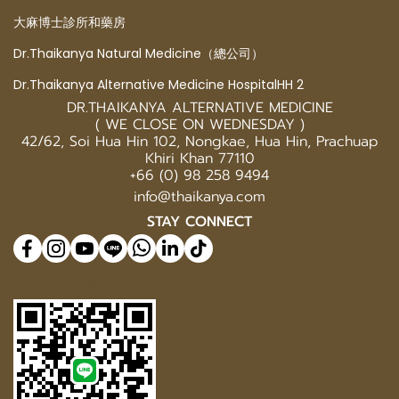
大麻博士診所和藥房
Dr.Thaikanya Natural Medicine（總公司）
Dr.Thaikanya Alternative Medicine HospitalHH 2
DR.THAIKANYA ALTERNATIVE MEDICINE
( WE CLOSE ON WEDNESDAY )
42/62, Soi Hua Hin 102, Nongkae, Hua Hin, Prachuap
Khiri Khan 77110
+66 (0) 98 258 9494
info@thaikanya.com
STAY CONNECT
@577benvf