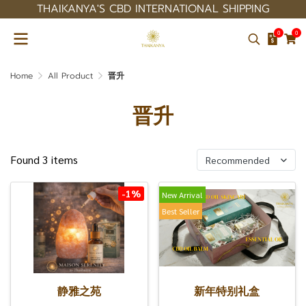
THAIKANYA'S CBD INTERNATIONAL SHIPPING
0
0
Home
All Product
晋升
晋升
Found 3 items
Recommended
-1%
New Arrival
Best Seller
静雅之苑
新年特别礼盒