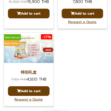
15,900 THB
7,800 THB
15,900 THB
Add to cart
Add to cart
Request a Quote
-37%
New Arrival
Best Seller
特别礼盒
4,500 THB
7,150 THB
Add to cart
Request a Quote