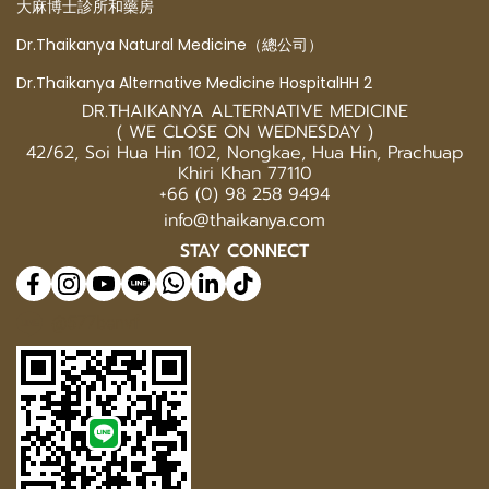
大麻博士診所和藥房
Dr.Thaikanya Natural Medicine（總公司）
Dr.Thaikanya Alternative Medicine HospitalHH 2
DR.THAIKANYA ALTERNATIVE MEDICINE
( WE CLOSE ON WEDNESDAY )
42/62, Soi Hua Hin 102, Nongkae, Hua Hin, Prachuap
Khiri Khan 77110
+66 (0) 98 258 9494
info@thaikanya.com
STAY CONNECT
@577benvf