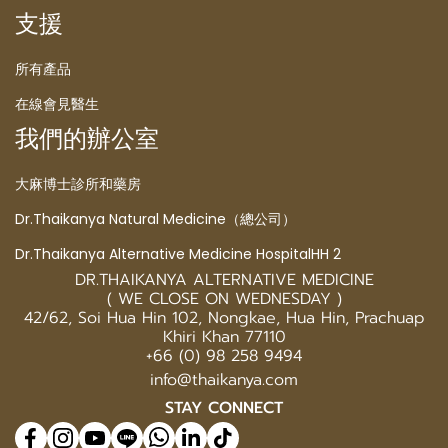
支援
所有產品
在線會見醫生
我們的辦公室
大麻博士診所和藥房
Dr.Thaikanya Natural Medicine（總公司）
Dr.Thaikanya Alternative Medicine HospitalHH 2
DR.THAIKANYA ALTERNATIVE MEDICINE
( WE CLOSE ON WEDNESDAY )
42/62, Soi Hua Hin 102, Nongkae, Hua Hin, Prachuap
Khiri Khan 77110
+66 (0) 98 258 9494
info@thaikanya.com
STAY CONNECT