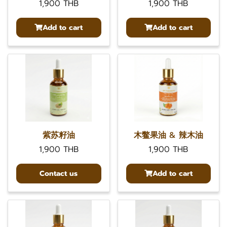
1,900 THB
1,900 THB
Add to cart
Add to cart
紫苏籽油
木鳖果油 & 辣木油
1,900 THB
1,900 THB
Contact us
Add to cart