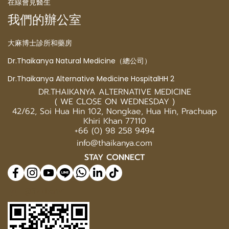
在線會見醫生
我們的辦公室
大麻博士診所和藥房
Dr.Thaikanya Natural Medicine（總公司）
Dr.Thaikanya Alternative Medicine HospitalHH 2
DR.THAIKANYA ALTERNATIVE MEDICINE
( WE CLOSE ON WEDNESDAY )
42/62, Soi Hua Hin 102, Nongkae, Hua Hin, Prachuap
Khiri Khan 77110
+66 (0) 98 258 9494
info@thaikanya.com
STAY CONNECT
@577benvf