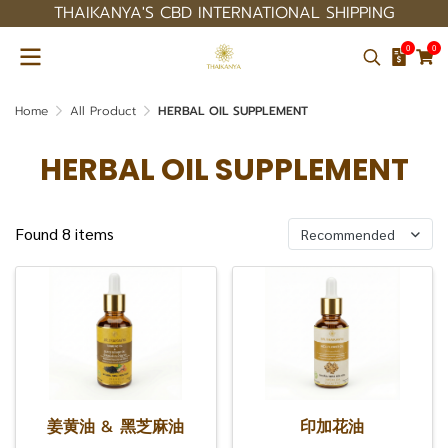
THAIKANYA'S CBD INTERNATIONAL SHIPPING
0
0
Home
All Product
HERBAL OIL SUPPLEMENT
HERBAL OIL SUPPLEMENT
Found 8 items
Recommended
姜黄油 & 黑芝麻油
印加花油