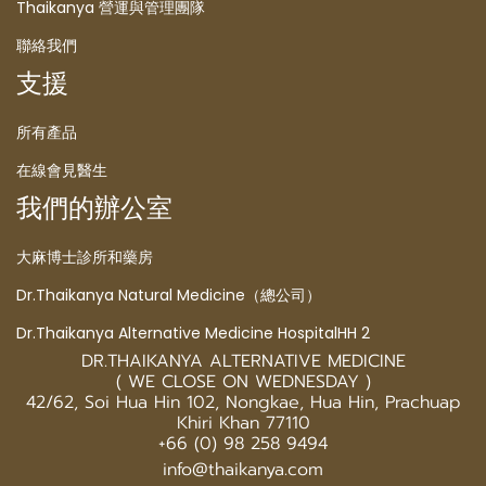
Thaikanya 營運與管理團隊
聯絡我們
支援
所有產品
在線會見醫生
我們的辦公室
大麻博士診所和藥房
Dr.Thaikanya Natural Medicine（總公司）
Dr.Thaikanya Alternative Medicine HospitalHH 2
DR.THAIKANYA ALTERNATIVE MEDICINE
( WE CLOSE ON WEDNESDAY )
42/62, Soi Hua Hin 102, Nongkae, Hua Hin, Prachuap
Khiri Khan 77110
+66 (0) 98 258 9494
info@thaikanya.com