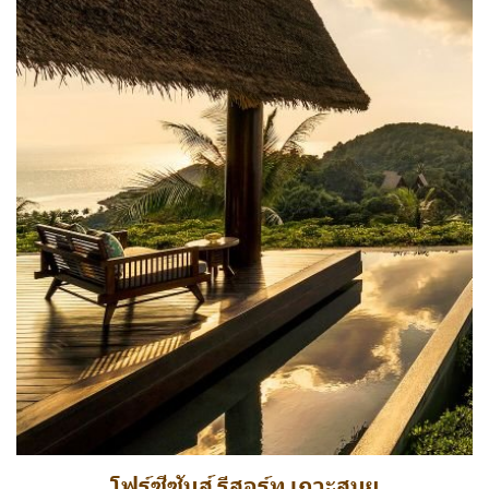
โฟร์ซีซันส์ รีสอร์ท เกาะสมุย