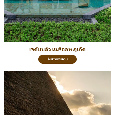
เจดับบลิว แมริออท ภูเก็ต
ค้นหาเพิ่มเติม