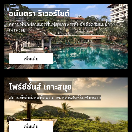
อนันตรา ริเวอร์ไซด์
สถานที่พักผ่อนและฟื้นฟูสุขภาพระดับลักชัวรี ริมแม่น้ำ
เจ้าพระยา
เพิ่มเติม
โฟร์ซีซั่นส์ เกาะสมุย
สถานที่พักผ่อนเพื่อสุขภาพอันบริสุทธิ์ริมชายหาด
เพิ่มเติม