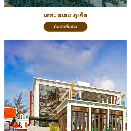
เดอะ สเลท ภูเก็ต
ค้นหาเพิ่มเติม