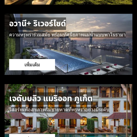
อวานี+ ริเวอร์ไซด์
ความหรูหราร่วมสมัย พร้อมทัศนียภาพแม่น้ำแบบพาโนรามา
เพิ่มเติม
เจดับบลิว แมริออท ภูเก็ต
รีสอร์ทเพื่อสุขภาพริมชายหาดที่หรูหราอย่างมีระดับ