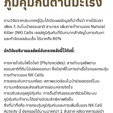
ภูมิคุ้มกันต้านมะเร็ง
งานวิจัยจากประเทศญี่ปุ่นได้เปิดเผยข้อมูลที่น่าทึ่งว่า การใช้เวลา
เพียง 3 วันในป่าธรรมชาติ สามารถ เพิ่มการทำงานของ Natural
Killer (NK) Cells เซลล์ภูมิคุ้มกันที่มีบทบาทสำคัญในการค้นหา
และกำจัดเซลล์มะเร็ง ได้มากถึง 80%
นักวิจัยอธิบายผลลัพธ์อันทรงพลังนี้ไว้ดังนี้:
การหายใจรับไฟโตไซด์ (Phytoncides): สารต้านจุลชีพตาม
ธรรมชาติที่ต้นไม้ปล่อยออกมา ซึ่งมีฤทธิ์ในการฆ่าเชื้อโรคและกระตุ้น
การทำงานของ NK Cells
การลดระดับความเครียด: สภาพแวดล้อมในป่าช่วยลดฮอร์โมน
ความเครียดและส่งเสริมการผ่อนคลายจิตใจ
การปรับสมดุลภูมิคุ้มกัน: การดื่มด่ำกับธรรมชาติช่วยให้ระบบ
ภูมิคุ้มกันทำงานได้อย่างมีประสิทธิภาพยิ่งขึ้น
สิ่งที่น่าทึ่งคือ การกระตุ้นภูมิคุ้มกันและการเพิ่มขึ้นของ NK Cell
Activity นี้ ยังคงอยู่ได้นานมากกว่า 1 สัปดาห์ หลังจากการอยู่ป่า