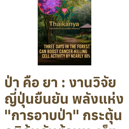
ป่า คือ ยา : งานวิจัย
ญี่ปุ่นยืนยัน พลังแห่ง
"การอาบป่า" กระตุ้น