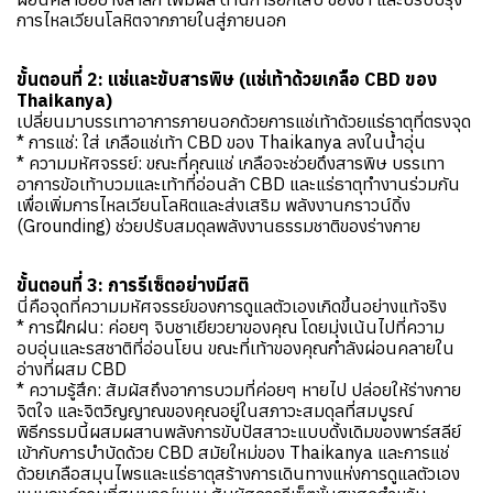
การไหลเวียนโลหิตจากภายในสู่ภายนอก
ขั้นตอนที่ 2: แช่และขับสารพิษ (แช่เท้าด้วยเกลือ CBD ของ
Thaikanya)
เปลี่ยนมาบรรเทาอาการภายนอกด้วยการแช่เท้าด้วยแร่ธาตุที่ตรงจุด
* การแช่: ใส่ เกลือแช่เท้า CBD ของ Thaikanya ลงในน้ำอุ่น
* ความมหัศจรรย์: ขณะที่คุณแช่ เกลือจะช่วยดึงสารพิษ บรรเทา
อาการข้อเท้าบวมและเท้าที่อ่อนล้า CBD และแร่ธาตุทำงานร่วมกัน
เพื่อเพิ่มการไหลเวียนโลหิตและส่งเสริม พลังงานกราวน์ดิ้ง
(Grounding) ช่วยปรับสมดุลพลังงานธรรมชาติของร่างกาย
ขั้นตอนที่ 3: การรีเซ็ตอย่างมีสติ
นี่คือจุดที่ความมหัศจรรย์ของการดูแลตัวเองเกิดขึ้นอย่างแท้จริง
* การฝึกฝน: ค่อยๆ จิบชาเยียวยาของคุณ โดยมุ่งเน้นไปที่ความ
อบอุ่นและรสชาติที่อ่อนโยน ขณะที่เท้าของคุณกำลังผ่อนคลายใน
อ่างที่ผสม CBD
* ความรู้สึก: สัมผัสถึงอาการบวมที่ค่อยๆ หายไป ปล่อยให้ร่างกาย
จิตใจ และจิตวิญญาณของคุณอยู่ในสภาวะสมดุลที่สมบูรณ์
พิธีกรรมนี้ผสมผสานพลังการขับปัสสาวะแบบดั้งเดิมของพาร์สลีย์
เข้ากับการบำบัดด้วย CBD สมัยใหม่ของ Thaikanya และการแช่
ด้วยเกลือสมุนไพรและแร่ธาตุสร้างการเดินทางแห่งการดูแลตัวเอง