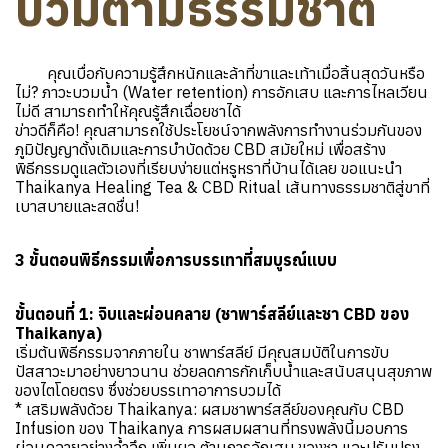
บวมตามธรรมชาติ
คุณเบื่อกับความรู้สึกหนักและล้าที่ขาและเท้าเมื่อสิ้นสุดวันหรือ
ไม่? ภาวะบวมน้ำ (Water retention) การอักเสบ และการไหลเวียน
ไม่ดี สามารถทำให้คุณรู้สึกเฉื่อยชาได้
ข่าวดีก็คือ! คุณสามารถใช้ประโยชน์จากพลังการทำงานร่วมกันของ
ภูมิปัญญาดั้งเดิมและการบำบัดด้วย CBD สมัยใหม่ เพื่อสร้าง
พิธีกรรมดูแลตัวเองที่เรียบง่ายแต่หรูหราที่บ้านได้เลย ขอแนะนำ
Thaikanya Healing Tea & CBD Ritual เส้นทางธรรมชาติสู่ขาที่
เบาสบายและสดชื่น!
3 ขั้นตอนพิธีกรรมเพื่อการบรรเทาที่สมบูรณ์แบบ
ขั้นตอนที่ 1: จิบและผ่อนคลาย (ชาพาร์สลีย์และชา CBD ของ
Thaikanya)
เริ่มต้นพิธีกรรมจากภายใน ชาพาร์สลีย์ มีคุณสมบัติในการขับ
ปัสสาวะมาอย่างยาวนาน ช่วยลดการกักเก็บน้ำและสนับสนุนสุขภาพ
ของไตโดยตรง ซึ่งช่วยบรรเทาอาการบวมได้
* เสริมพลังด้วย Thaikanya: ผสมชาพาร์สลีย์ของคุณกับ CBD
Infusion ของ Thaikanya การผสมผสานที่ทรงพลังนี้มอบการ
ผ่อนคลายอย่างล้ำลึก เพิ่มผล ต้านการอักเสบ ของชา และปรับปรุง