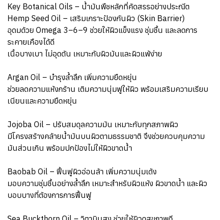
Key Botanical Oils – น้ำมันพืชหลักที่คัดสรรอย่างประณีต
Hemp Seed Oil – เสริมเกราะป้องกันผิว (Skin Barrier)
อุดมด้วย Omega 3–6–9 ช่วยให้ผิวแข็งแรง ชุ่มชื้น และลดการ
ระคายเคืองได้ดี
เนื้อบางเบา ไม่อุดตัน เหมาะกับผิวมันและผิวแพ้ง่าย
Argan Oil – บำรุงล้ำลึก เพิ่มความยืดหยุ่น
ช่วยลดความแห้งกร้าน เติมความนุ่มฟูให้ผิว พร้อมเสริมความเรียบ
เนียนและความยืดหยุ่น
Jojoba Oil – ปรับสมดุลความมัน เหมาะกับทุกสภาพผิว
มีโครงสร้างคล้ายน้ำมันบนผิวตามธรรมชาติ จึงช่วยควบคุมความ
มันส่วนเกิน พร้อมปกป้องไม่ให้ผิวขาดน้ำ
Baobab Oil – ฟื้นฟูผิวอ่อนล้า เพิ่มความนุ่มเด้ง
มอบความชุ่มชื้นอย่างล้ำลึก เหมาะสำหรับผิวแห้ง ผิวขาดน้ำ และผิว
บอบบางที่ต้องการการฟื้นฟู
Sea Buckthorn Oil – วิตามินสูง ช่วยให้ผิวดูสุขภาพดี