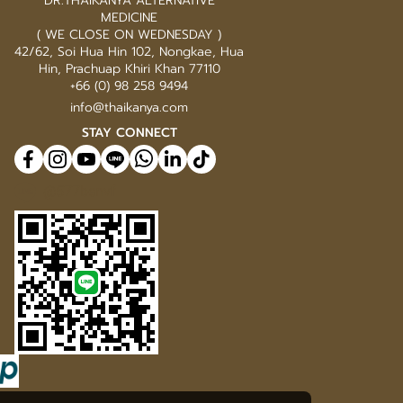
DR.THAIKANYA ALTERNATIVE
MEDICINE
( WE CLOSE ON WEDNESDAY )
42/62, Soi Hua Hin 102, Nongkae, Hua
Hin, Prachuap Khiri Khan 77110
+66 (0) 98 258 9494
info@thaikanya.com
STAY CONNECT
@577benvf