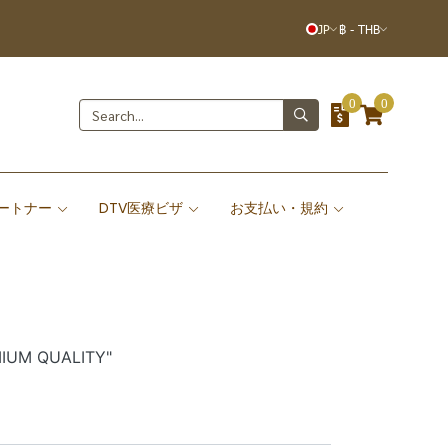
JP
฿
-
THB
0
0
ートナー
DTV医療ビザ
お支払い・規約
IUM QUALITY"