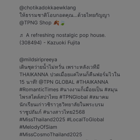
THAIKANNA ปวดเมื่อยแค่ไหนก็คืนฟอร์มไวใน
15 นาที! @TPN GLOBAL
#THAIKANNA
#RomanticTimes
#นางงามก็เมื่อยเป็น
#สมุน
ไพรสไตล์สปาไทย
#TPNGlobal
#สมาคม
นักเรียนเก่าวชิราวุธวิทยาลัยในพระบรม
ราชูปถัมภ์
#นางสาวไทย2568
#MissThailand2025
#LocalToGlobal
#MelodyOfSiam
#MissCosmoThailand2025
#MissCosmo2025
#ททบ5
#จังหวัดชลบุรี
#สมาคมการท่องเที่ยวและบริการศรีราชา
เกาะสีชัง
♬ original sound - Mild Siripreeya - Mild
Siripreeya
Thaikanya's