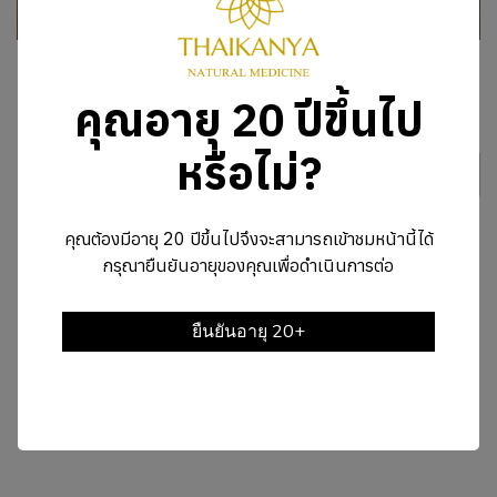
คุณอายุ 20 ปีขึ้นไป
หรือไม่?
คุณต้องมีอายุ 20 ปีขึ้นไปจึงจะสามารถเข้าชมหน้านี้ได้
กรุณายืนยันอายุของคุณเพื่อดำเนินการต่อ
ทำไมต้องเลือกไทยกัญญา
ยืนยันอายุ 20+
ไม่ใช่, ออกจากเว็บไซต์
สินค้าไทยกัญญา ถูกกฎหมาย 100% และได้รับใบ
อนุญาตครบทุกด้าน ตั้งแต่กระบวนการผลิต ไปจนถึง
การจัดจำหน่าย แบบแพทย์ เฉพาะราย ปรุงยาตาม
อาการ และ ไทยกัญญามีใบอนุญาตคลินิก พร้อม
ใบอนุญาต Telemedicine (พบแพทย์ออนไลน์อย่าง