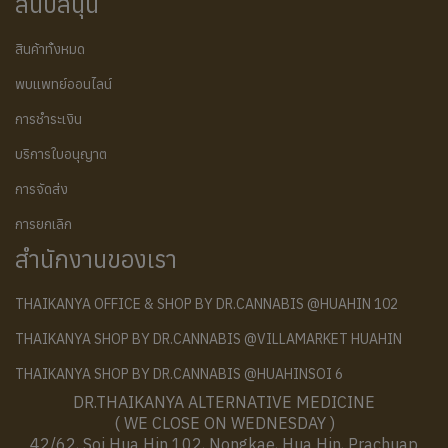
สำนักงานของเรา
THAIKANYA OFFICE & SHOP BY DR.CANNABIS @HUAHIN 102
THAIKANYA SHOP BY DR.CANNABIS @VILLAMARKET HUAHIN
THAIKANYA SHOP BY DR.CANNABIS @HUAHINSOI 6
DR.THAIKANYA ALTERNATIVE MEDICINE
( WE CLOSE ON WEDNESDAY )
42/62, Soi Hua Hin 102, Nongkae, Hua Hin, Prachuap
Khiri Khan 77110
+66 (0) 98 258 9494
info@thaikanya.com
STAY CONNECT
@577benvf