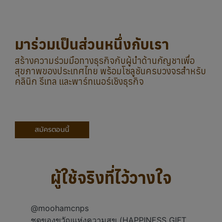
สมัครตอนนี้
ผู้ใช้จริงที่ไว้วางใจ
@moohamcnps
ชุดของขวัญแห่งความสุข (HAPPINESS GIFT
SET) ปลดปล่อยภาวะซึมเศร้า & ชุดช่วยการ
นอนหลับลึก (DEPRESSION RELEASE &
DEEP SLEEP SET) @นางสาวไทย , @TPNG
Shop
#fyp
#thaikanya
#นางสาวไทย2568
#นางสาวไทยพระนครศรีอยุธยา2568
♬ original sound - moohamcnps -
moohamcnps
@frienddina