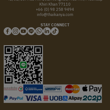
© Copyright 2025 | All Rights Reserved | Thaikanya Limited Company |
Privacy
|
Cookie Policy
ผู้เข้าชมวันนี้
3,710